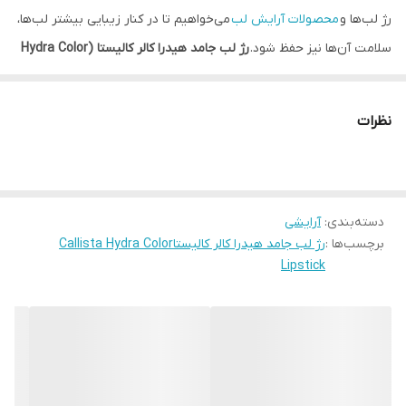
رژ لب‌ها و
محصولات آرایش لب
می‌خواهیم تا در کنار زیبایی بیشتر لب‌ها،
سلامت آن‌ها نیز حفظ شود.
رژ لب جامد هیدرا کالر کالیستا (Hydra Color
Lipstick)
همه این ویژگی‌ها را یکجا در خود جمع کرده است تا علاوه بر
داشتن یک حس خوب و رنگی، از محافظت از آن‌ها در برابر خشکی و
نظرات
پوست پوست شدن لب اطمینان یابید. برخورداری از ترکیباتی با
استانداردهای بین المللی، پوشش رنگی عالی، قیمت مناسب و ماندگاری
این محصول، استقبال بانوان را به دنبال داشته است.
دسته‌بندی
:
آرایشی
در اهمیت رژ لب به عنوان پرمصرف‌ترین و محبوب‌ترین لوازم آرایشی در
برچسب‌ها :
رژ لب جامد هیدرا کالر کالیستاCallista Hydra Color
بین بانوان، همین بس که هیچ آرایشی بدون رژ لب کامل نیست، زیرا
Lipstick
همین رژ لب که به نظر ساده و پرتکرار به نظر می‌رسد، می‌تواند حتی به
تنهایی ظاهری آراسته را بر چهره شما بنشاند. پرکاربرد بودن رژ لب‌ها
سبب شده تا تولیدکنندگان به دنبال تلفیق حس زیبایی و حفظ سلامت
لب‌ها در ارائه این محصول آرایشی باشند و از این رو رژلب جامد هیدرا
کالر کالیستا توانسته با بهره گرفتن از مواد مرغوب و ترکیبات ویتامینه،