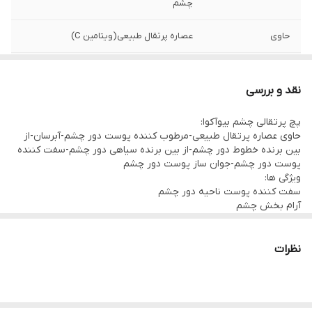
چشم
حاوی
عصاره پرتقال طبیعی(ویتامین C)
تعداد
36 عدد
نقد و بررسی
پچ پرتقالی چشم بیوآکوا:
حاوی عصاره پرتقال طبیعی-مرطوب کننده پوست دور چشم-آبرسان-از
بین برنده خطوط دور چشم-از بین برنده سیاهی دور چشم-سفت کننده
پوست دور چشم-جوان ساز پوست دور چشم
ویژگی ها:
سفت کننده پوست ناحیه دور چشم
آرام بخش چشم
ضد چین و چروک
از بین برنده تیرگی اطراف چشم
روشن کننده و متعدل کننده رنگ پوست دور چشم
نظرات
مرطوب کننده و نرم کننده پوست اطراف چشم
روش مصرف:
پس از تمیز کردن صورت ، پچ دور چشم عصاره پرتقال بیوآکوا را بر روی
پوست اطراف چشم گذاشته و ۱۵ تا ۲۰ دقیقه بگذارید بماند و پس از آن