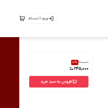
ورود | ثبت‌نام
18
%
300,000
245,000
افزودن به سبد خرید