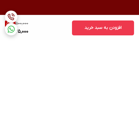
500,000
55
%
افزودن به سبد خرید
225,000
برگشت به بالا