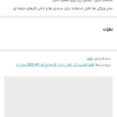
مناسب برای : پخش ژل روی سطح ناخن
سایر ویژگی ها: قابل استفاده برای مبتدی ها و ناخن کارهای حرفه ای
نظرات
دسته‌بندی
:
قلم
برچسب‌ها :
قلم کاشت ژل ناخن زبان گربه اي کد GBS-149 سايز 8