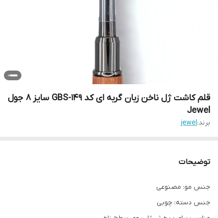
قلم کاشت ژل ناخن زبان گربه ای کد GBS-149 سایز 8 جول
Jewel
برند:
jewel
توضیحات
جنس مو: مصنوعی
جنس دسته: چوبی