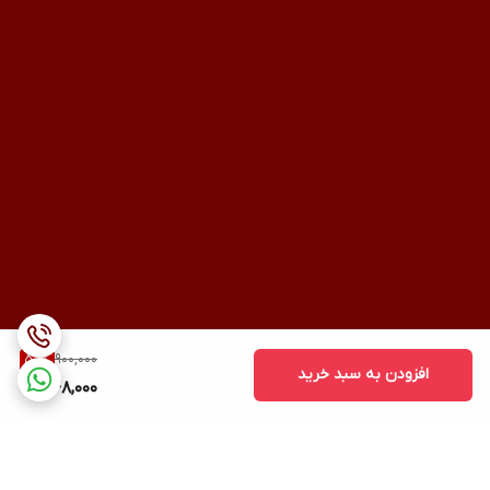
900,000
50
%
افزودن به سبد خرید
448,000