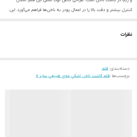
و زیبا در کاشت ناخن است. طراحی خاص نوک اشکی این قلم، امکان
کنترل بیشتر و دقت بالا را در اعمال پودر به ناخن‌ها فراهم می‌آورد. این
قلم از موهای نرم و مقاوم تهیه شده که باعث افزایش کارایی و دوام آن
می‌شود. قلم اشکی آمادای شماره 10 برای استفاده در تکنیک‌های مختلف
نظرات
کاشت پودر ایده‌آل است و به ناخن‌کاران حرفه‌ای و مبتدی امکان می‌دهد
تا کارهای ظریف و دقیق را به راحتی انجام دهند.
طراحی نوک اشکی برای دقت بیشتر
دسته‌بندی
:
قلم
مناسب برای کاشت پودر ناخن
برچسب‌ها :
قلم کاشت ناخن اشکي موي طبيعي سايز 8
موهای نرم و مقاوم
راحتی در تمیز کردن و نگهداری
کیفیت بالا و دوام طولانی
قابل استفاده برای حرفه‌ای‌ها و مبتدی‌ها