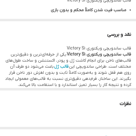
قالب ساندویچی ویکتوری Victory S1
مناسب فیت شدن کاملاً محکم و بدون بازی
چسبندگی عالی و کیفیت بالای بدنه قالب
خطوط راهنما و خط‌کشی دقیق
نقد و بررسی
مناسب کاشت ژل، پودر و اکستنشن ناخن
قالب ساندویچی ویکتوری Victory S1
مقاومت در برابر رطوبت و مواد ژل و لیکوئید
قالب ساندویچی ویکتوری Victory S1
یکی از حرفه‌ای‌ترین و دقیق‌ترین
جلوگیری از پیچ خوردن ناخن
قالب‌های ناخن برای انجام کاشت ژل و پودر، اکستنشن و ساخت طول‌های
مختلف است. طراحی ساندویچی این
قالب ژل
باعث می‌شود دو طرف آن
دارای 15 سایز
روی هم قفل شوند و به‌صورت کاملاً ثابت و بدون لغزش دور ناخن قرار
تعداد: 240 عددی
بگیرند. این ساختار، فرم‌دهی دقیق‌تری نسبت به قالب‌های معمولی ایجاد
کرده و نتیجه کار را بسیار تمیز، استاندارد و با استقامت بالا می‌کند.
رنگ: clear
ویژگی‌های محصول:
طراحی ساندویچی برای فیت شدن کاملاً محکم و بدون بازی
چسبندگی عالی و کیفیت بالای بدنه قالب
نظرات
خطوط راهنما و خط‌کشی دقیق برای ساخت طول و فرم استاندارد
مناسب کاشت ژل، پودر و اکستنشن ناخن
مقاومت در برابر رطوبت و مواد ژل و لیکوئید
کمک به فرم‌دهی دقیق و جلوگیری از پیچ خوردن ناخن
مناسب استفاده سالنی و حرفه‌ای