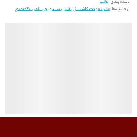
دسته‌بندی
:
قالب
مناسب برای:
برچسب‌ها :
قالب موقت کاشت ژل آسان ساندويچي ناخن 240عددي
کاشت ژل و پودر
ساخت قد ناخن و فرم‌های مختلف مثل استیلتو، اسکوار، آلموند
ناخن‌کاران حرفه‌ای که دقت و استحکام قالب برایشان اهمیت دارد
افراد مبتدی که قالب محکم و آسان‌فیت می‌خواهند
طریقه مصرف:
قالب را از رول جدا کنید.
تیغه یا قسمت مرکزی آن را مطابق اندازه ناخن باز کنید.
قالب را زیر لبه آزاد ناخن قرار دهید تا کاملاً فیت شود.
طرفین قالب را مانند ساندویچ روی هم قفل کنید تا محکم شود.
کاشت و فرم‌دهی ژل یا پودر را روی قالب انجام دهید.
بعد از خشک شدن مواد، قالب را به‌آرامی جدا کنید.