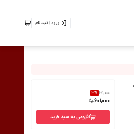
ورود | ثبت‌نام
3
%
621,000
601,000
افزودن به سبد خرید