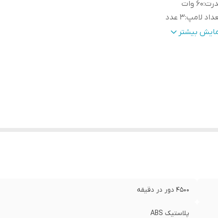
درت
:
60 وات
داد لامپ
:
3 عدد
ع لامپ
:
LED
مایش بیشتر
اسب برای
:
جمع آوری گرد ناخن هنگام کاشت
4500 دور در دقیقه
پلاستیک ABS