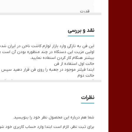
قدرت
تعداد لامپ
نقد و بررسی
نوع لامپ
این فن به تازگی وارد بازار لوازم کاشت ناخن در ایران ش
مناسب برای
بیشتر هنگام کار کردن استفاده نمایید.
حالت اول استفاده از فن
ابتدا فیلتر موجود در جعبه را روی فن قرار دهید سپس
حالت دوم
قسمت لوله ای کششی مانندی که در جعبه دستگاه قرار د
قرار دهید.
لوله این دستگاه به ابعاد 600 میلی متر بلند شده و به صورت 360 درجه انعطاف پذیر می باشد و می چرخشد.
نظرات
حالت سوم
سر لوله 3 عدد لامت 60 وات تعبیه ش
پیدا کند.
زمانی که شما خواهان استفاده از چراغ دستگاه باشید، با لمس دکمه FAN همزمان مکنده دستگاه شروع به کار کار کردن می کند و قادرید از دو 
شما هم درباره این محصول نظر خود را بنویسید.
دکمه ها
برای ثبت نظر، لازم است ابتدا وارد حساب کاربری خود شو