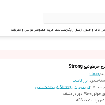
س با ما و جدول ارسال رایگان
سیاست حریم خصوصی
قوانین و مقررات
 خرطومی Strong
ند:
strong
ته‌بندی
:
ابزار کاشت
چسب‌ها :
فن خرطومی Strong
،
فن کاشت ناخن
ر موتور
:
4500 دور در دقیقه
نس
:
پلاستیک ABS