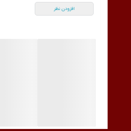
می افتد.
هنگام مانیکور و پدیکور کردن گرد هایی در اثر سوهان 
افزودن نظر
وارد نماید. برای رفع این مشکل می توانید از فن زیر دست
باشد چرا که دیگر گرد ها در هوا معلق نشده و وارد دستگ
طول عمر موتور این دستگاه حدودا 1000 ساعت می باشد.