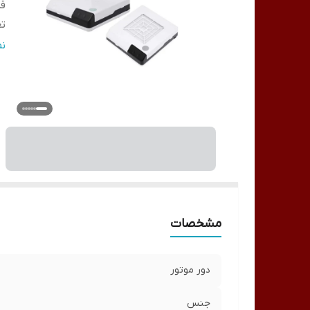
ق
تع
نو
ن
من
مشخصات
دور موتور
جنس