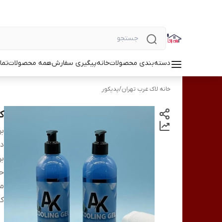
دسته‌بندی محصولات
خانه
پیگیری سفارش
همه محصولات
تما
خانه لاک غرب تهران
/
پدیکور
کو
بر
دس
بر
ح
من
کا