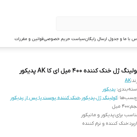
س با ما و جدول ارسال رایگان
سیاست حریم خصوصی
قوانین و مقررات
لینگ ژل خنک کننده 400 میل ای کا AK پدیکور
ند:
AK
ته‌بندی
:
پدیکور
چسب‌ها :
کولینگ ژل
،
پدیکور
،
خنک کننده پوست پا پس از پدیکور
جم
:
400 میل
اسب برای
:
پدیکور و مانیکور
ربرد
:
خنک کننده و نرم کننده