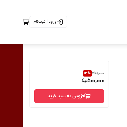
ورود | ثبت‌نام
13
%
579,000
500,000
افزودن به سبد خرید