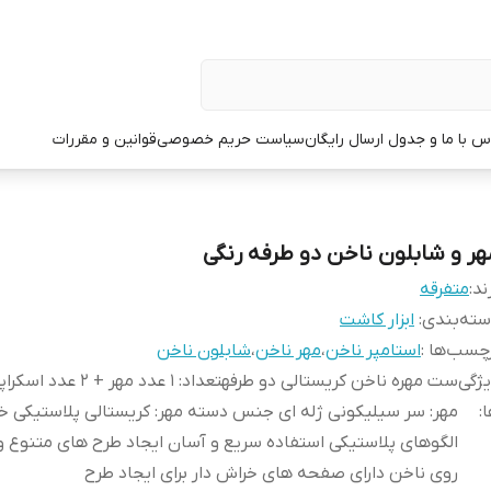
س با ما و جدول ارسال رایگان
سیاست حریم خصوصی
قوانین و مقررات
هر و شابلون ناخن دو طرفه رنگی
ند:
متفرقه
ته‌بندی
:
ابزار کاشت
چسب‌ها :
استامپر ناخن
،
مهر ناخن
،
شابلون ناخن
ژگی
ست مهره ناخن کریستالی دو طرفهتعداد: 1 ع
ا
:
مهر: سر سیلیکونی ژله ای جنس دسته مهر: کریستالی پلاستیکی خ
الگوهای پلاستیکی استفاده سریع و آسان ایجاد طرح های متنوع و
روی ناخن دارای صفحه های خراش دار برای ایجاد طرح