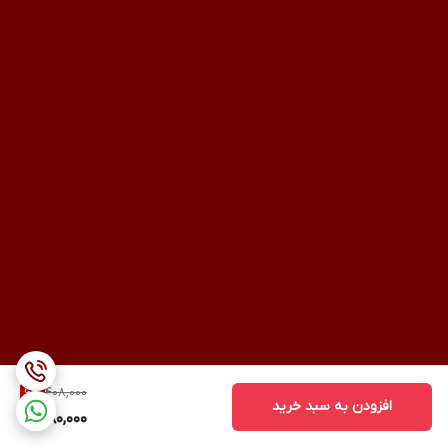
408,000
6
%
افزودن به سبد خرید
380,000