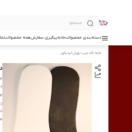
دسته‌بندی محصولات
خانه
پیگیری سفارش
همه محصولات
تما
خانه لاک غرب تهران
/
پدیکور
د
بر
دس
بر
ر
تع
من