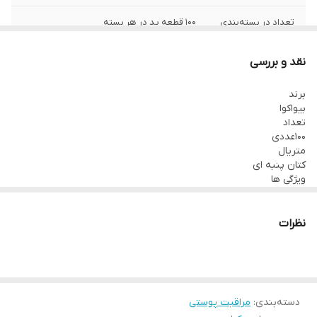
تعداد در بسته‌بندی
۱۰۰ قطعه پد در هر بسته
نقد و بررسی
برند
بیواکوا
تعداد
100عددی
متریال
کتان پنبه ای
ویژگی ها
دوست دار پوست
بدون گلوله شدن
جذب آب و روغن
نظرات
استفاده همه جانبه برای پوست
مناسب پاک کردن آرایش، لاک و…
وزن
20گرم
دسته‌بندی
:
مراقبت پوستی