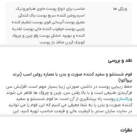
ویژگی ها
مناسب برای انواع پوست حاوی هیالورونیک
اسیدروشن کننده سریع پوست پاک کنندگی
عمیق پوست آبرسانی قوی پوست تنظیم کننده
چربی پوست مرطوب کننده عالی پوست تغذیه
کننده و بهبود خشکی پوست رفع چین و چروک
کوچک کردن منافذ باز پوست
حجم
100 گرم
نقد و بررسی
فوم شستشو و سفید کننده صورت و بدن با عصاره روغن اسب (برند
بیوآکوا)
حفظ زیبایی پوست در داشتن صورتی زیبا بسیار مهم است. افزایش سن
فرآیندی طبیعی است و با بالا رفتن سن، چین و چروک‌ ها ظاهر می‌ شوند
و
پاکسازی
پوست راه پیشگیری از آن است. ما فوم شستشو و سفید
کننده صورت و بدن را به شما معرفی می کنیم که این فوم را می توانید
در سایت سایان سنتر با کیفیت عالی و قیمت مناسب تهیه کنید. این
فوم یک انتخاب عالی برای پاکسازی و سفید کننده پوست شما است، فوم
شستشو و سفید کننده، مناسب برای انواع پوست است و پوست را دچار
حساسیت نمی کند. فوم شستشو و سفید کننده صورت و بدن بیوآکوا،
نظرات
حاوی هیالورونیک اسید است و یک ترمیم کننده ی بسیار عالی برای