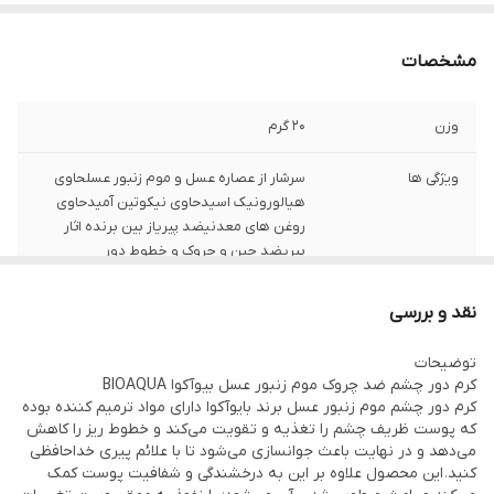
مشخصات
وزن
20 گرم
ویژگی ها
سرشار از عصاره عسل و موم زنبور عسلحاوی
هیالورونیک اسیدحاوی نیکوتین آمیدحاوی
روغن های معدنیضد پیریاز بین برنده اثار
پیریضد چین و چروک و خطوط دور
چشممرطوب کننده و آبرسانافزایش خاصیت
کشسانیلیفت پوست دور چشم
نقد و بررسی
توضیحات
کرم دور چشم ضد چروک موم زنبور عسل بیوآکوا BIOAQUA
کرم دور چشم موم زنبور عسل برند بایوآکوا دارای مواد ترمیم کننده بوده
که پوست ظریف چشم را تغذیه و تقویت می‌کند و خطوط ریز را کاهش
می‌دهد و در نهایت باعث جوانسازی می‌شود تا با علائم پیری خداحافظی
کنید
.
این محصول علاوه بر این به درخشندگی و شفافیت پوست کمک