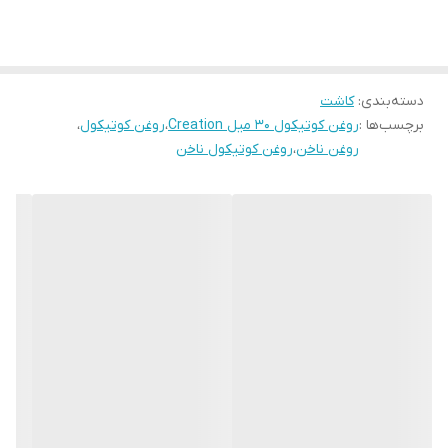
روش استفاده
قبل از زدن روغن کوتیکول ناخن ها را با فرو کردن در آب مرطوب کنید.
سپس براش مخصوص و یا اسفنج را اغشته به روغن کرده و روی ناخن و
اطراف آن بکشید. چند دقیقه اجازه دهید تا روغن جذب شده و خشک
شود.
دسته‌بندی
:
کاشت
برچسب‌ها :
روغن کوتیکول 30 میل Creation
،
روغن کوتیکول
،
روغن ناخن
،
روغن کوتیکول ناخن