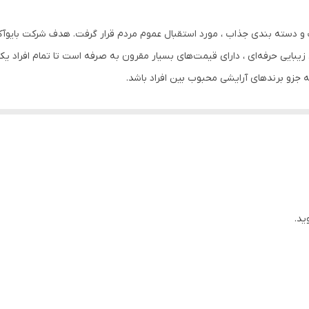
ت و دسته بندی جذاب ، مورد استقبال عموم مردم قرار گرفت. هدف شرکت بایوآک
BIOAQUA به عنوان یک خالق زیبایی حرفه‌ای ، دارای قیمت‌های بسیار مقرون به صرفه است تا تم
ته جزو برندهای آرایشی محبوب بین افراد باشد.
عتبر بیوآکوا به شکلی فرموله شده که بتواند بدون آسیب رساندن به بافت 
یق کرده که موجب روشن تر شدن سطح پوست می‌شود همینطور به علت وجود عصار
ر بغل، سینه ،لب، ناحیه تناسلی و… به جز پوست صورت و پشت دست می‌توانید ا
ته نتایج رضایت بخشی را برای شما فراهم می کند. برای پوستی که از لکه 
زی و درمان پوست مرده که در اثر قرار گرفتن مکرر در معرض نور خورشید ظا
د هستند، مانند صورت، گردن، بازوها، سینه و دست ها، به کار می رود.
ید.
 حجم 30 میل