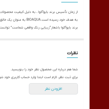
از زمان تأسیس برند بایو‌آکوا ، به دلیل کیفیت محصولا
به هدف خود رسیده است. 
برند بایوآکوا با شعار “زیبایی رنگ واقعی شماست” توانس
کرم روشن کننده نقاط حساس بدن بیوآکوا توسط شرکت م
بیاورد، کرم روشن کننده بیوآکوا ملانین پوست را رق
بدن شما می‌دهد. از این کرم در تمام نقاط بدن مثل زی
نظرات
به طرز چشمگیری روشن و سفید شود و در کمتر از دو هف
است. این ژل برای جلوگیری از التهاب پوست، مرطوب سا
شما هم درباره این محصول نظر خود را بنویسید.
کردن رنگ پوست، به ویژه مناطقی که در معرض آفتاب زیا
برای ثبت نظر، لازم است ابتدا وارد حساب کاربری خود شو
خصوصیات کرم تخصصی روشن کننده نقاط حساس بدن بیواکوا
افزودن نظر
مناسب برای پوست بدن
سفید کننده قوی
خوشبو کننده