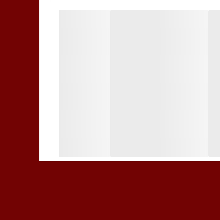
و دقیقه ماساژ دهید، معمولا چند دقیقه بعد احساس
ین می رود. با استفاده مداوم روزانه یک مرتبه