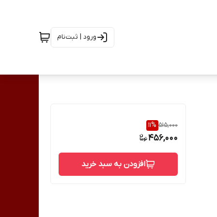
ورود | ثبت‌نام
11
%
515,000
456,000
افزودن به سبد خرید