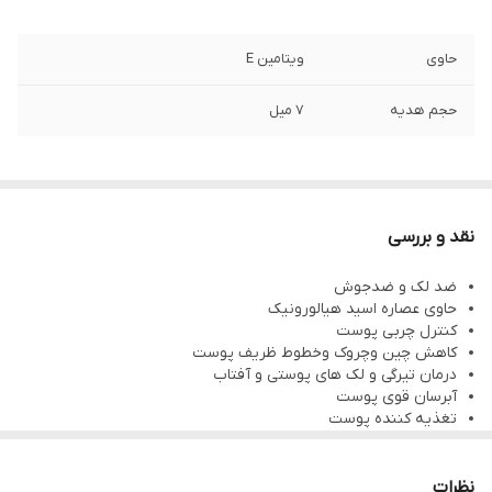
حاوی
ویتامین E
حجم هدیه
7 میل
نقد و بررسی
ضد لک و ضدجوش
حاوی عصاره اسید هیالورونیک
کنترل چربی پوست
کاهش چین وچروک وخطوط ظریف پوست
درمان تیرگی و لک های پوستی و آفتاب
آبرسان قوی پوست
تغذیه کننده پوست
افزایش کلاژن پوست
سفت کننده و رفع افتادگی
ضدپیری جوان ساز پوست
نظرات