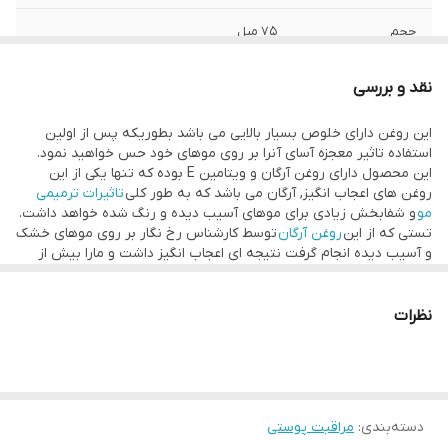
حجم
75 میل
نقد و بررسی
این روغن دارای خلوص بسیار بالایی می باشد بطوریکه پس از اولین
استفاده تاثیر معجزه آسای آنرا بر روی موهای خود حس خواهید نمود.
این محصول دارای روغن آرگان و ویتامین E بوده که تنها یکی از این
روغن های اعجاب انگیز, آرگان می باشد که به طور کلی
تاثیرات ترمیمی
مو
و شفابخش زیادی برای موهای آسیب دیده و رنگ شده خواهد داشت.
تستی که از این
روغن آرگان
توسط کارشناس رخ نگار بر روی موهای خشک
و آسیب دیده انجام گرفت نتیجه ای اعجاب انگیز داشت و مارا بیش از
پیش طرفدار محصولات برند شوارتسکوف نمود. نکته ای که باید به آن
توجه کنید اینست که این محصول با تاثیر گذاری زیاد تولید شده و کاملا
به صرفه میباشد چراکه برخلاف
روغنهای آرگان
متفرقه و به دلیل تاثیر
نظرات
گذاری و پخش شوندگی خیلی خوب این محصول روی موها, کافیست
فقط چند قطره از آنرا کاملا روی موهای خود امتحان نمایید تا طرفدار
همیشگی این سرم خوشبو شوید و نیازی به استفاده زیاد این روغن در
هر بار استفاده ندارید.
خواص روغن آرگان گلیس
دسته‌بندی
:
مراقبت پوستی
برخی از خانم ها علاقه زیادی به استفاده از روغن هایی از قبیل روغن