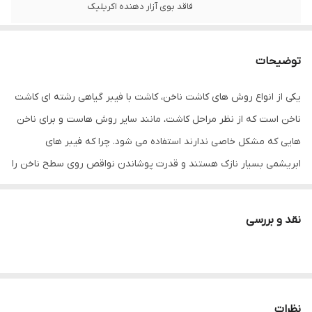
فاقد بوی آزار دهنده اکریلیک
توضیحات
یکی از انواع روش های کاشت ناخن، کاشت با فیبر گیاهی رشته ای کاشت
ناخن است که از نظر مراحل کاشت، مانند سایر روش هاست و برای ناخن
هایی که مشکل خاصی ندارند استفاده می شود. چرا که فیبر های
ابریشمی بسیار نازک هستند و قدرت پوشاندن نواقص روی سطح ناخن را
ندارند. روش استفاده : رشته های فیبری را به اندازه قد ناخن مورد نظر
خود، کوتاه نمایید. یک لایه چسب ناخن یا تاپ ژل روی سطح ناخن بزنید
نقد و بررسی
و قبل از خشک شدن آن، فیبرها را روی لبه ناخن بچسبانید و با عقب زن
چوبی یا قلم سیلیکونی مخصوص کاشت فیبر، آن ها را روی سطح ناخن
تنظیم و فیکس کنید.
نظرات