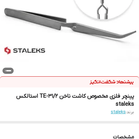
پینچر فلزی مخصوص کاشت ناخن TE-31/2 استالکس
staleks
برند:
staleks
مشخصات