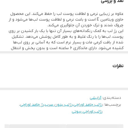
نقد و بررسی
به دلیل داشتن فرمول آبرسان، از خشکی و ترک خوردگی لب‌ها جلوگیری
علاوه بر زیبایی نرمی و لطافت پوست لب را حفظ می‌کند. این محصول
کرده و باعث نرمی و لطافت طولانی مدت می‌شود.
حاوی ویتامین E است و باعث نرمی و لطافت پوست لب‌ها می‌شود و از
رژ لب جامد و مات اوراچی، با میزان سرب بسیار کم و بدون پارابن،
چروک شدند و ترک خوردن آن جلوگیری می‌کند.
این رژ لب به کمک رنگدانه‌های بسیار آن تنها با یک بار کشیدن بر روی
محصولی ایمن و بدون مواد مضر برای سلامت پوست لب‌ها است. این رژ
پوست، لب‌ها را با رنگ غلیظ و به طور کامل پوشش می‌دهد. تشکیل
لب دارای طیف گسترده‌ای از رنگ‌های متنوع است که به راحتی می‌توانید
شده از بافت کرمی مات و بسیار نرم است که به آسانی بر روی لب‌ها
کشیده می‌شود. دارای ماندگاری ۶ ساعته است و بدون پخش و انتقال
آن را با هر نوع آرایش و استایلی ترکیب کنید.
است.
رژ لب اوراچی با دوام بالا، بدون ایجاد چسبندگی یا نیاز به تجدید مکرر،
نظرات
تمام روز لب‌های شما را جذاب و رنگی نگه می‌دارد. این رژ لب به‌طور
خاص برای پوست‌های حساس طراحی شده و از ایجاد هرگونه حساسیت یا
التهاب جلوگیری می‌کند.
رژ لب جامد مات و مخملی اوراچی
انتخابی ایده‌آل برای داشتن لب‌هایی
دسته‌بندی
:
آرایشی
برچسب‌ها :
رژلب جامد اوراچی
،
رژلب بدون سرب
،
رژ جامد اوراچی
،
نرم، جذاب و با رنگی طبیعی است. این رژ لب با ترکیب خاصیت آبرسانی،
رژلب اوراچی بیوتی
ویتامین E و فرمول ضد حساسیت، تجربه‌ای راحت و بی‌دغدغه از زیبایی
را برای شما فراهم می‌آورد.