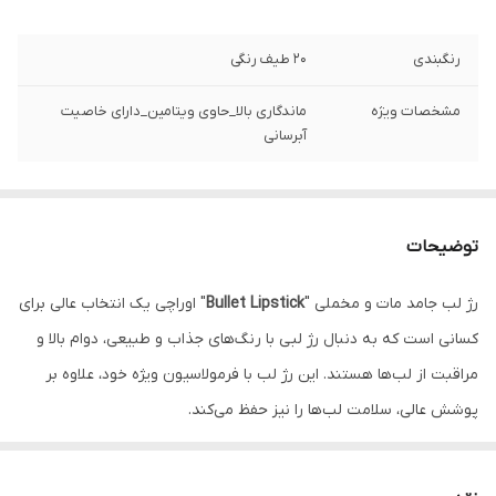
رنگبندی
20 طیف رنگی
مشخصات ویژه
ماندگاری بالا_حاوی ویتامین_دارای خاصیت
آبرسانی
توضیحات
رژ لب جامد مات و مخملی "
Bullet Lipstick
" اوراچی یک انتخاب عالی برای
کسانی است که به دنبال رژ لبی با رنگ‌های جذاب و طبیعی، دوام بالا و
مراقبت از لب‌ها هستند. این رژ لب با فرمولاسیون ویژه خود، علاوه بر
پوشش عالی، سلامت لب‌ها را نیز حفظ می‌کند.
رژلب جامد اوراچی، دارای ویتامین E است که به تغذیه و نرم کردن لب‌ها
کمک می‌کند و از ترک خوردن پوست لب جلوگیری می‌کند. رژ لب اوراچی