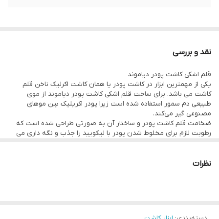
نقد و بررسی
قلم اشکی کاشت پودر دیاموند
یکی از مهمترین ابزار در کاشت پودر یا همان کاشت اکرلیک ناخن قلم
کاشت می باشد. برای ساخت قلم اشکی کاشت پودر دیاموند از موی
طبیعی دم سمور استفاده شده است زیرا پودر اکریلیک بین موهای
مصنوعی گیر می‌کند.
ضخامت قلم کاشت پودر و ساختار آن به صورتی طراحی شده است که
رطوبت لازم برای مخلوط شدن پودر با لیکویید را جذب و نگه داری می
کند. استحکام و انعطاف پذیری بالای این قلم باعث می شود که در هنگام
خیس بودن، همه موهای آن به حالت اولیه برگردند و پراکنده نشوند.
قلم های کاشت پودر هم انواع مختلفی اعم از سر گرد و سر تخت دارد که
نظرات
معمولا با قلم سر گرد یا همان اشکی ناخنکاران بهتر می توانند مواد را
روی ناخن پخش کنند.
قلم کاشت ناخن اشکی
مناسب برای کاشت ناخن میباشد دارای براش به
صورت اشکی میباشد که برای کاشت پودری ناخن مناسب است.
بهتر است بعد از هربار استفاد از قلم کاشت پودر آن را با حوله ای کوچک
دسته‌بندی
:
ابزار کاشت