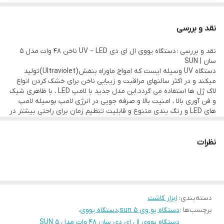
نقد و بررسی
نقد و بررسی : دستگاه یووی ال ای دی UV – LED ناخن 48 وات مدل 5
سان | SUN
دستگاه UV وسیله ایست که امواج ماوراء بنفش(Ultraviolet)تولید
میکند و در اکثر سالنهای مراقبت و زیبایی ناخن برای خشک کردن انواع
لاک ژل ها استفاده می گردد.این مدل جدید با لامپ LED ، با ظاهری شیک
و فن آوری بالا ، امنیت بالا و صرفه جویی در انرژی لامپ بوسیله لامپ
های LED و رنگ بندی متنوع و قابلیت تنظیم زمان برای راحتی بیشتر در
هنگام انجام کاشت ناخن را داراست . این دستگاه جایگزین مناسبی برای
دستگاه های قدیمی میباشد، بر خلاف دستگاه ناخن خشک کن قدیمی
(uv) که طول موج نور آنها بین ۳۹۵nm 405nm است ، این مدل جدید
نظرات
دارای طول موج ۳۶۵nm است که با طول موج پایین باعث کاهش آسیب
به پوست میشود.از دیگر مزیت های آن میتوان به صرفه جویی در انرژی
لامپ داخلی، کوتاه شدن زمان خشک کردن لاک ژل و بهره وری از زمان
اشاره کرد. این برند متخصص در زمینه تولید انواع لاک خشک کن میباشد
. دارای گواهینامه CE اروپا میباشد و از کیفیت ساخت بسیار بالا برخوردار
دسته‌بندی
:
ابزار کاشت
است . همچنین با داشتن تکنولوژی چشمی اتوماتیک این امکان را فراهم
برچسب‌ها :
دستگاه یو وی 5 sun
،
دستگاه یووی
،
میسازد تا به طور خودکار با قرار دادن دست در زیر آن دستگاه روشن
شود . این مدل دارای صفحه نمایش زمان و تای
دستگاه یووی ال ای دی سان 48 وات مدل 5 SUN