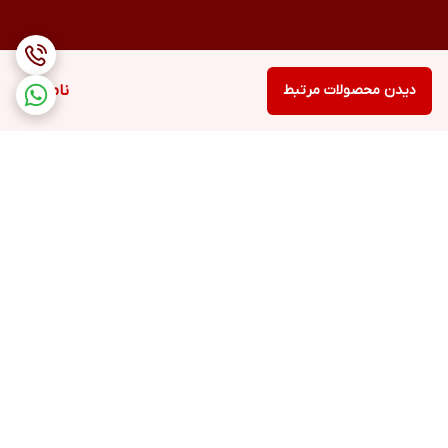
دیدن محصولات مرتبط
ناموجود
لامپ های دستگاه UV – LED سان SUN 5
دستگاه یو وی ال ای دی سان 5 دارای 24 عدد لامپ ترکیبی UV – LED با
برگشت به بالا
طول عمر 50.000 ساعت می باشد. این لامپ ها قادرند قدرتی معادل 48
وات تولید نمایند که باعث می شود این دستگاه در زمانی حدود 30 ثانیه
قادر به خشک نمودن هر نوع ژلی باشد. چیدمان مناسب لامپ ها باعث
می شود دیگر هیچ نگرانی بابت خشک نشدن ناخن های 5 انگشت
نداشته باشید. تنها نکته ای که در مورد لامپ های ترکیبی یو وی – ال ای
دی بسیار مهم است این است که این لامپ ها در مقابل نوسانات ولتاژ
برق حساس هستند و حتما از محافظ برق استفاده نمایید.