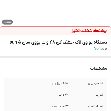
دستگاه یو وی لاک خشک کن 48 وات یووی سان 5 sun
برند:
Sun
مشخصات
مناسب برای
همه نوع ژل
قدرت
48 وات
تعداد لامپ
24 عدد لامپ