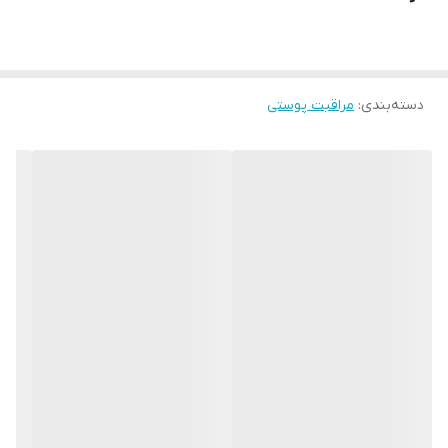
با 5 اساسنس خیار آلوئه ورا پرتقال زیتون هلو
با فرمولاسیون ویژه خود بر روی پوست موثر بوده و نرم و شاداب و
روشن نگه می دارد
دسته‌بندی
:
مراقبت پوستی
این کرم برای انواع پوست مناسب بوده و رطوبت لازم را به پوست باز می
گرداند