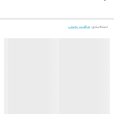
با 5 اساسنس خیار آلوئه ورا پرتقال زیتون هلو
با فرمولاسیون ویژه خود بر روی پوست موثر بوده و نرم و شاداب و
روشن نگه می دارد
دسته‌بندی
:
مراقبت پوستی
این کرم برای انواع پوست مناسب بوده و رطوبت لازم را به پوست باز می
گرداند