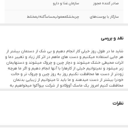
صادر کننده مجوز
سازمان غذا و دارو
سازگار با پوست‌های
چربخشکمعمولیحساسآکنه‌ایمختلط
حجم
۴۵ میلی‌لیتر
نقد و بررسی
شاید ما در طول روز خیلی کار انجام دهیم و بی شک از دستمان بیشتر از
هر جایی استفاده میکنیم و دست های ماهم در اثر کار زیاد و تغییر دما و
اثرات محیطی خشک میشوند و دچار چین و چروک میشوند و دستهایمان
زبر میشود و نمیتوانیم خیلی از کارهارا با آنها انجام دهیم و اگر ما هرچه
زودتر از دست ها محافظت نکنیم روز به روز چین و چروک تر و حالت
خودرا بیشتر از دست میدهند و ما باید تا میتوانیم از زیبایی بدنمان
محافظت کنیم امروز یک ماسک آووکادو از شرکت بیوآکوا میخواهیم به
شما معرفی کنیم. برای مراقبت از پوست دست علاوه بر کرم‌ها و
لوسیون‌های مرطوب کننده و آبرسانی که تولید شده‌اند، امروزه ماسک‌های
مخصوص دست نیز تولید و به بازار عرضه شده است. برند محبوب
نظرات
BIOAQUA که در زمینه‌ی تولید محصولات مراقبت از پوست فعالیت
می‌کند، ماسک‌های دست که به صورت دستکش هستند را تولید کرده
است. فرمولاسیون ماسک ورقه ای دست عصاره آووکادو بیوآکوا حاوی
عصاره‌ی آووکادو می‌باشد که موجب تغذیه، آبرسانی و نرمی پوست دست