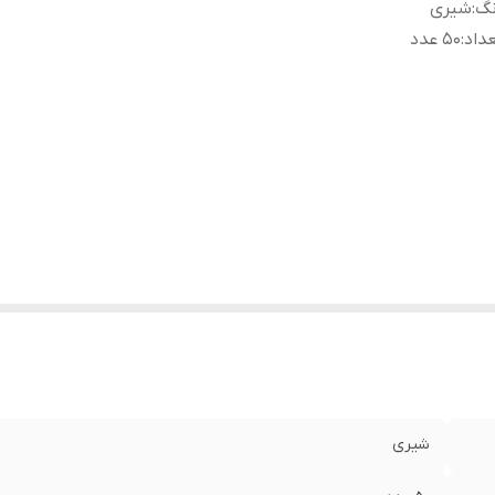
نگ
:
شیری
داد
:
50 عدد
شیری