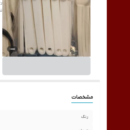
ر
تع
مشخصات
رنگ