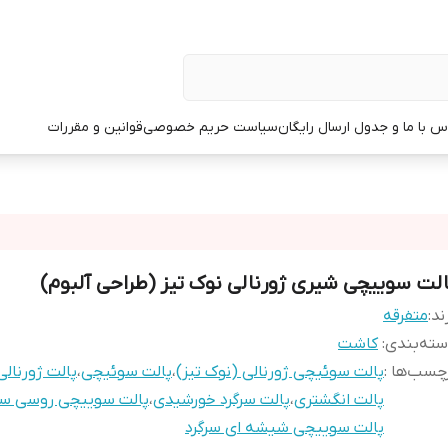
س با ما و جدول ارسال رایگان
سیاست حریم خصوصی
قوانین و مقررات
الت سوییچی شیری ژورنالی نوک تیز (طراحی آلبوم)
ند:
متفرقه
ته‌بندی
:
کاشت
چسب‌ها :
پالت سوئیچی ژورنالی (نوک تیز)
،
پالت سوئیچی
،
پالت ژورنالی
پالت انگشتری
،
پالت سرگرد خورشیدی
،
پالت سوییچی روسی سرگ
پالت سوییچی شیشه ای سرگرد