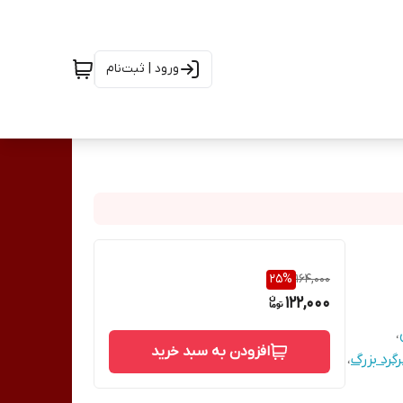
ورود | ثبت‌نام
25
%
164,000
122,000
،
افزودن به سبد خرید
رد بزرگ
،