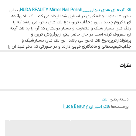
لاک آینه ای هدی بیوتی___HUDA BEAUTY Mirror Nail Polish
زیبایی
ناخن ها تفاوت چشمگیری در استایل شما ایجاد می کند. لاک ناخن
آینه
ای
یا کروم جدید ترین و
جذاب ترین
نوع لاک های ناخن می باشد که با
رنگ های بسیار شیک و متفاوت، و بسیار درخشان که آن را به لاک آینه
ای معروف کرده است در حال حاضر یکی از
پرفروش ترین و
پرطرفدارترین
نوع لاک ناخن می باشد. این لاک های بسیار
شیک و
جذاب
کیفیت
عالی و ماندگاری
خوبی دارند و در صورتی که بخواهید آن را
پاک کنید مانند لاک های معمولی با یک لاک پاک کن می توانید براحتی آن
را پاک کنید.
نظرات
دسته‌بندی
:
لاک
برچسب‌ها :
لاک آینه ای Huoa Beauty