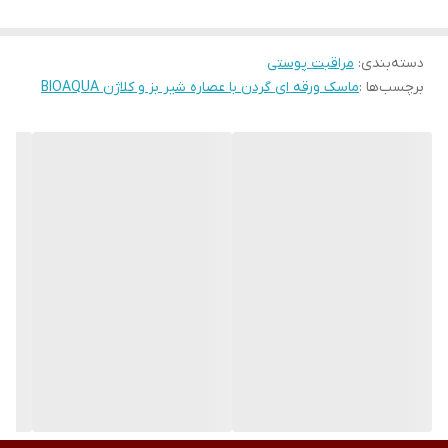
محصول پیش رو حاوی یک عدد ماسک از نوع ورقه ای می باشد که سطح
دسته‌بندی
:
مراقبت پوستی
مرطوبی دارد و به دلیل بسته بندی محکمی که دارد اصلا هوا رد و بدل
برچسب‌ها :
ماسک ورقه ای گردن با عصاره شیر بز و کلاژن BIOAQUA
نمی شود و رطوبتش از بین نرفته است پیشنهاد می شود اول پوستتان
را با آب ولرم شستشو دهید و سپس ماسک را به آرامی بروی ناحیه گردن
خود گذاشته و با ماساژ دادن سعی کنید ماسک ورقه ای کامل بروی سطح
پوست شما بچسبد فقط 15 دقیقه زمان لازم است تا اثر خود را بگذارد
سپس آن را بردارید این ماسک کار
لیفتینگ ناحیه گردن
را کامل برای شما
انجام می دهد و از
پیری زودرس
جلوگیری میکند البته ناگفته نماند
پوست هایی که به شدت خشک می باشند رطوبشان را تامین کرده و از
پوسته پوسته شدنشان جلوگیری می کند
توجه : جهت استفاده آقایان پیشنهاد می شود حتما ریش خود را کامل
اصلاح کرده و سپس اقدام به استفاده از این ماسک کنند چون در غیر
اینصورت موهای ریش باعث می شوند که ماسک اثر خود را بصورت
مطلوب نگذارد .