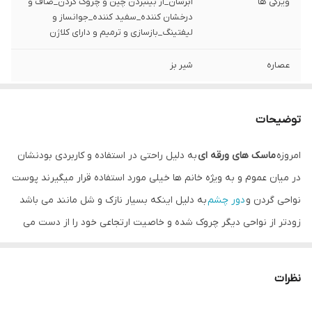
ویژگی ها
آبرسان_از بینبردن چین و چروک گردن_صاف و
درخشان کننده_سفید کننده_جوانساز و
لیفتینگ_بازسازی و ترمیم و دارای کلاژن
عصاره
شیر بز
توضیحات
امروزه
ماسک های ورقه ای
به دلیل راحتی در استفاده و کاربردی بودنشان
در میان عموم و به ویژه خانم ها خیلی مورد استفاده قرار میگیرند پوست
نواحی گردن و
دور چشم
به دلیل اینکه بسیار نازک و شل مانند می باشد
زودتر از نواحی دیگر چروک شده و خاصیت ارتجاعی خود را از دست می
دهدبه همین خاطر باید به شدت مراقبت این قسمت از پوستتون باشید
تا زودتر از جاهای دیگر چروکیده نشود امروز با ما همراه باشید محصولی
نظرات
خاص و متفاوت برای شما آماده کرده ایم .
معرفی ماسک ورقه ای گردن بیوآکوا عصاره شیر بز و کلاژن