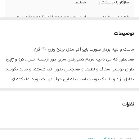
سازگار با پوست‌های
مختلط
راهنمای استفاده
ابتدا پوست صورت را تمیز کرده و عاری از هر
گونه آرایش و گرد و غبار باشد مقداری از ژل را
برداشته و به پوست ماساژ دهید بعد از گذشت
توضیحات
۲ دقیقه پوست را بشویید
ماسک و لایه بردار صورت بایو آکو مدل برنج وزن 140 گرم
حجم
۱۴۰ میلی‌لیتر
همانطور که می دانیم مردم کشورهای شرق دور ازجمله چین ، کره و ژاپن
حاوی
دانه های اسکراب برنج طبیعی_عصاره
دارای پوستی شفاف و لطیف و همچنین بدون لک هستند و شاید بگویید
پرتقال_آلوئه ورا و ویتامین های مغذی
بدلیل نژاد و یا رنگ پوست است بله این حرف درست بوده اما نکته ای
که قابل توجه است تاثیر مواد غذایی و استفاده از محصولات ز یبایی
پوست و مو که البته دارای فرمولاسیونی ارگانیک و جدید هستند را نباید
نظرات
فراموش کرد چرا که با توجه به تغییر سبک زندگی مردم در دهه های
گذشته مراقب از پوست امری ضروریست و همه زیبایی را دوست دارند.
لایه بردار برنج بیوآکوا بهترین ماسک لایه بردار در نوع خود بوده که در
دسته‌بندی
:
مراقبت پوستی
سال ۲۰۱۷ تولید شده است که با نفوذ به لایه ای زیرین پو ست سلول