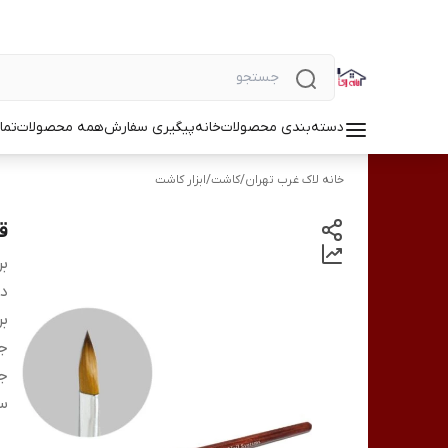
دسته‌بندی محصولات
خانه
پیگیری سفارش
همه محصولات
تما
خانه لاک غرب تهران
/
کاشت
/
ابزار کاشت
قل
بر
دس
بر
ج
ج
سا