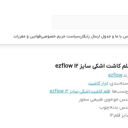
س با ما و جدول ارسال رایگان
سیاست حریم خصوصی
قوانین و مقررات
م کاشت اشکی سایز 12 ezflow
ند:
ezflow
ته‌بندی
:
ابزار کاشت
چسب‌ها :
قلم کاشت اشکی سایز 12 ezflow
نس مو
:
موی طبیعی سمور
نس بدنه
:
چوب
یز قلم
:
12