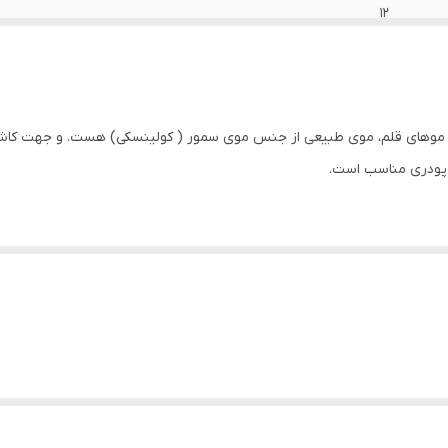
12
موهای قلم، موی طبیعی از جنس موی سمور ( کولینسکی) هست. و جهت کاشت ن
 پودری مناسب است.
 شما می دهد که هنگام کار از دست شما سر نخورد و به راحتی بتوانید کاشت پ
ده است که در دست ناخن کار بسیار راحت است.