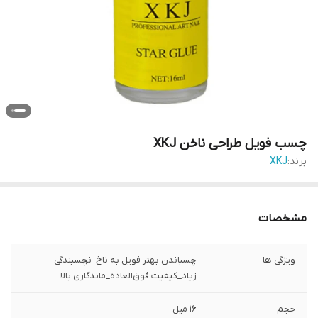
چسب فویل طراحی ناخن XKJ
برند:
XKJ
مشخصات
ویژگی ها
چسباندن بهتر فویل به ناخ_نچسبندگی
زیاد_کیفیت فوق‌العاده_ماندگاری بالا
حجم
16 میل