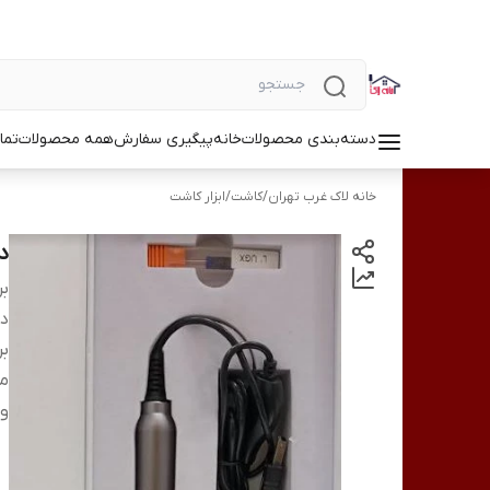
دسته‌بندی محصولات
خانه
پیگیری سفارش
همه محصولات
تما
خانه لاک غرب تهران
/
کاشت
/
ابزار کاشت
دس
بر
دس
بر
م
وی