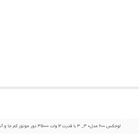
لوجکس 600 مدل0 3_ 3 با قدرت 12 وات 35000 دور موتور کم جا و آسان و سبک برقی و کابل داره و یه سرسوهان داره