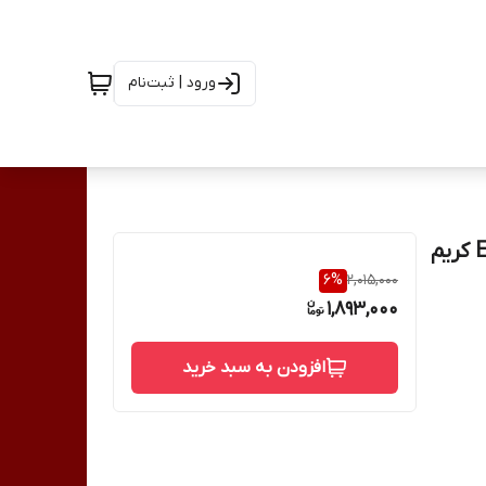
ورود | ثبت‌نام
چراغ رومیزی 75 عددی ال ای دی LED - SMD مدل EN-107 کریم
6
%
2,015,000
1,893,000
افزودن به سبد خرید