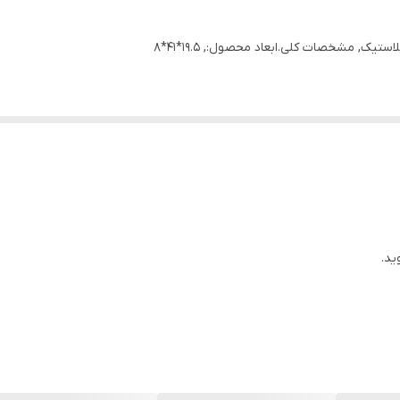
ک, مشخصات کلی.ابعاد محصول:, 19.5*41*8
 وصل کن ✔ دارای پایه رو میزی و گیره ✔ دارای انعطاف بالا و چرخش در تمامی
ید.