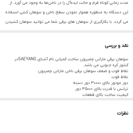
مدت زمانی کوتاه فرم و حالت ایده‌آل را در ناخن‌ها به وجود می آورد. از
این دستگاه به منظوره هموار نمودن سطح ناخن و سوهان کشی استفاده
می گردد. با بکارگیری از سوهان های برقی شما می توانید سوهان کشیدن
متفاوتی را روی ناخن های خود تجربه نمایید. سوهان برقی سبب انجام
گرفتن کار با دقت و مهارت بسیار بالایی می شود. استفاده از سوهان برقی
نقد و بررسی
نیازمند به آموزش است و استفاده از آن بدون آموزش منجر به
سوهان برقی ماراتن چمپیون ساخت کمپانی نام آشنای SAEYANGدر
خطرآفرینی و به وجود آمدن نتیجه‌ای معکوس در رشته زیبایی ناخن‌ها
کشور کره جنوبی می باشد.
می شود. انواع متفاوتی از سوهان های برقی تولید و به بازار عرصه می
نقاط قوت و ضعف سوهان برقی ناخن ماراتن چمپیون
نقاط قوت
گردد که در هنگام خرید باید نهایت دقت را داشته باشید.
دور موتور بالای 30000 دور دسته
ترانس با قدرت بالای 35000 دور
کیفیت ساخت بالای قطعات
۳۵هزار دور دارای قابلیت حرکت سوهان در جهت عقربه ساعت و خلاف
دسته آرایشی سبک
ظاهری زیبا و مناسب
جهت عقربه ساعت (دور موتور چپ گرد و راست گرد) مناسب کاربری
نقاط ضعف
نظرات
حرفه‌ ای
ندارد
نقد و بررسی سوهان برقی ماراتن چمپیون:
دسته (هندپیس) سوهان برقی ماراتن چمپیون: