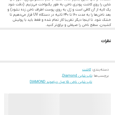
شاین را روی کاشت پودری ناخن به طور یکنواخت می‌زنیم. (دقت شود
یک لایه از آن کافی است و ژل به روی پوست اطراف ناخن زده نشود) و
بعد ناخن‌ها را به مدت ۱۶۰ تا ۲۴۰ ثانیه در دستگاه UV قرار می‌دهیم تا
خشک شود. تا اینجا دیگر تقریبا کار تمام شده و فقط باید با پولیش
کشیدن، سطح ناخن را صیقلی و براق‌تر کنید.
تاپ شاین را نمی‌توان برای براق شدن ناخن، روی ناخن طبیعی زد، زیرا
دچار ترک خوردگی می‌شود و فقط می‌توان آن را روی کاشت آکرلیک انجام
داد. اگر زیر تاپ شاین می‌خواهید که از دیزاین دائمی ناخن استفاده منید،
نظرات
باید حتما دقت کنید که لاک کاملا خشک شود و کاملا هم صیقلی و بدون
اثر انگشت باشد وگر نه باز هم تاپ شاین دچار ترک خوردگی می‌شود.
1.
2.
3.
دسته‌بندی
:
کاشت
برچسب‌ها :
تاپ شاین Diamond
،
تاپ شاین ناخن 15 میل دیاموند DIAMOND