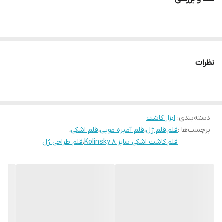
یکی از مهم ترین موارد در کاشت پودر یا همان کاشت اکریلیک استفاده از
قلم با کیفیت است.
برای کاشت پودر از قلم با موی طبیعی استفاده می شود که موی طبیعی
سمور است.
نظرات
دسته‌بندی
:
ابزار کاشت
برچسب‌ها :
قلم
،
قلم ژل
،
قلم آمبره مویی
،
قلم اشکی
،
قلم کاشت اشکی سایز 8 Kolinsky
،
قلم طراحی ژل