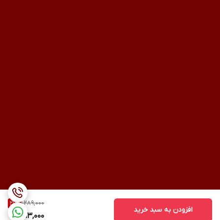
1,289,000
21
%
افزودن به سبد خرید
1,013,000