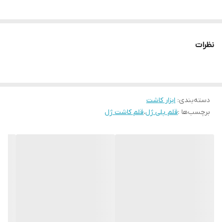
-یک طرف این قلم از یک لبه فلزی تخت جهت برداشتن پلی ژل و قرار
دادن راحت آن روی ناخن تشکیل شده است که کار را برای شما بسیار
راحت تر می کند.
نظرات
رنگ قلم به صورت رندوم ارسال میشود .
دسته‌بندی
:
ابزار کاشت
برچسب‌ها :
قلم پلی ژل
،
قلم کاشت ژل