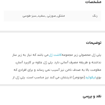
مشخصات
رنگ
مشکی_صورتی _سفید_سبز-طوسی
توضیحات
پلی ژل محصولی زیر مجموعه
کاشت ژل
می باشد که نیاز به زیر ساز
نداشته و طریقه مصرف آسانی دارد. پلی ژل علاوه بر کاربرد آسان،
مقاومت بالا به صدف ناخن نیز آسیب نمی رساند و برای افرادی که
بوی
لیکوئید
(مونومر) اذیتشان می کند نیز مناسب است. پلی ژل از
غلظت بیشتری نسبت به
ژل بیلدر
برخوردار بوده و در رنگ بندی مختلف
در بازار موجود است. کاشت با پلی ژل نیاز به ترمیم ندارد و باید ریموو
نقد و بررسی
شده و سپس کاشته شود.