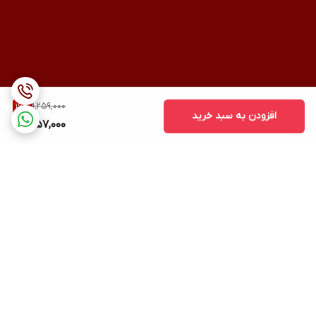
1,259,000
16
%
افزودن به سبد خرید
1,057,000
برگشت به بالا