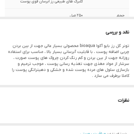
گلبرگ های طبیعی رز آبرسان قوی پوست
حجم
250 میل
راهنمای استفاده
مقدار مناسبی از تونر را بعد از شستن صورت ،
نقد و بررسی
روی پوست خود به آرامی ماساژ دهید
تونر گل رز بایو آکوا bioaqua محصولی بسیار عالی جهت از بین بردن
سازگار با پوست‌های
انواع پوست
چربی اضافه پوست ، با قابلیت آبرسانی بسیار بالا ، مناسب برای استفاده
روزانه جهت از بین بردن و کم رنگ کردن چروک های پوست صورت ،
سرشار از مواد مغذی جهت تغذیه رسانی پوست ، موجب ترمیم و
صادر کننده مجوز
سازمان غذا و دارو
بازسازی سلول های مرده پوست شده و خشکی و دهیتراتگی پوست را
کاملا برطرف می سازد .
نظرات
دسته‌بندی
:
مراقبت پوستی