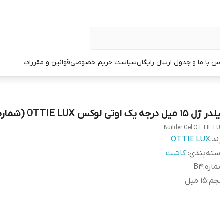
س با ما و جدول ارسال رایگان
سیاست حریم خصوصی
قوانین و مقررات
ژل 15 میل درجه یک اوتی لوکس OTTIE LUX (شماره B4)
Builder Gel OTTIE L
ند:
OTTIE LUX
ته‌بندی
:
کاشت
اره
:
B4
جم
:
15 میل