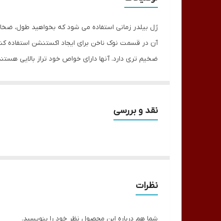
ژل بیلدر زمانی استفاده می شود که بخواهید طول، ضخامت
آن در قسمت نوک ناخن برای ایجاد اکستنشن استفاده کن
ضخیم تری دارد. آنها دارای خواص خود تراز بالایی هستن
نحوه استفاده از ژل بیلدر بستگی به برند خاصی دارد که خر
استفاده سریعتر مستقیماً روی ناخن اعمال کرد. اگر ژل ب
ناخن را دراز می‌کنید، به سادگی نوک یا فرم ناخن خود را ق
نقد و بررسی
به طور کلی، مراحلی که برای استفاده از ژل سازنده باید 
ناخن را آماده کنید:
ناخن ها را تمیز کنید، سوهان بزنید و 
پاک کنید.
پوشش پایه یا پرایمر را بزنید:
البته اگر ژل بیلدر شما نیاز
نظرات
زمان خود صرفه جویی کنید.
ژل بیلدر را اعمال کنید:
باید از برس ناخن برای برداشتن مقد
اجازه دهید برای چند ثانیه روی ناخن بماند تا مطمئن ش
شما هم درباره این محصول نظر خود را بنویسید.