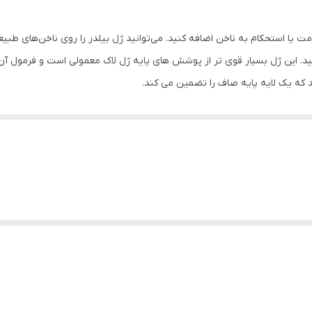
 یا استحکام به ناخن اضافه کنید. می‌توانید ژل بیلدر را روی ناخن‌های طبیع
ید. این ژل بسیار قوی تر از پوشش های پایه ژل لاک معمولی است و فرمول 
د که یک لایه پایه صاف را تضمین می کند.
یداری می کنید. برخی از آنها نیاز دارند که ابتدا از یک پرایمر یا پوشش پایه ا
یلدر را فقط روی ناخن طبیعی می‌زنید، می‌توان آن را به ضخامت و شکل دلخواه د
بل از استفاده از ژل و ایجاد طول بکشید.
انجام دهید چیزی شبیه به زیر است:
صاف کنید. با عقب زن به عقب فشار دهید و کوتیکول را کوتاه کنید. ناخن را با ی
 به استفاده از آن دارد. در صورت نیاز زیر لامپ ناخن خود را خشک کنید. اگر به پر
ار کمی از ژل بیلدر استفاده کنید. از کوتیکول دور بمانید و حتماً لبه آزاد را بپو
وید که به طور یکنواخت اعمال می شود.