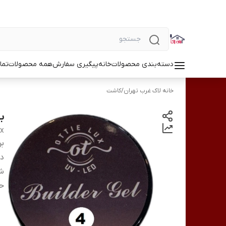
دسته‌بندی محصولات
خانه
پیگیری سفارش
همه محصولات
تما
خانه لاک غرب تهران
/
کاشت
بیلدر 
UX
بر
دس
شم
ح