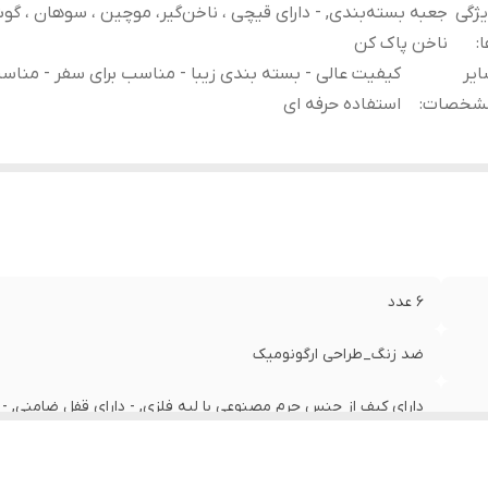
ژگی
جعبه بسته‌بندی, - دارای قیچی ، ناخن‌گیر، موچین ، سوهان ، گوش
ا
:
ناخن پاک کن
یر
کیفیت عالی - بسته بندی زیبا - مناسب برای سفر - مناسب
شخصات
:
استفاده حرفه ای
6 عدد
ضد زنگ_طراحی ارگونومیک
دارای کیف از جنس چرم مصنوعی با لبه فلزی, - دارای قفل ضامنی, - دا
موچین ، سوهان ، گوشه‌گیر و ناخن پاک کن
کیفیت عالی - بسته بندی زیبا - مناسب برای سفر - مناسب برای استف