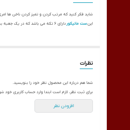
شاید فکر کنید که مرتب کردن و تمیز کردن ناخن ها امری بسیار مشکل است
این
ست مانیکور
دارای ۶ تکه می باشد که در یک جعبه بسیار شکیل و زیبا بسته بندی شده اند. متریال استفاده شده در این ۶ ابزار، همگی استیل ضد زنگ بوده که به راحتی آسیب نمی بینند.
ویژگی ها
دارای ۶ ابزار کاربردی
متریال استفاده شده استیل ضد زنگ
نظرات
طراحی بسته بندی بسیار زیبا
قابل حمل در کیف
شما هم درباره این محصول نظر خود را بنویسید.
مناسب برای هدیه دادن
برای ثبت نظر، لازم است ابتدا وارد حساب کاربری خود شو
افزودن نظر
این ۶ ابزار شامل
گوشت گیر یا نیپر
از این ابزار می توانید برای حالت دان به گوشه های ناخ