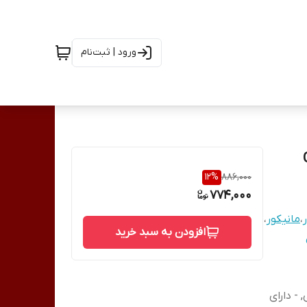
ورود | ثبت‌نام
12
%
886,000
774,000
،
مانیکور
،
افزودن به سبد خرید
- دارای