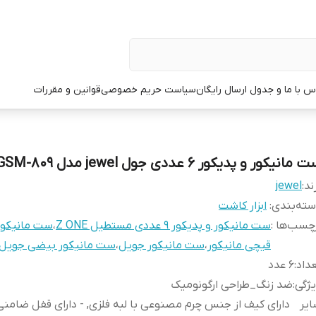
س با ما و جدول ارسال رایگان
سیاست حریم خصوصی
قوانین و مقررات
مانیکور و پدیکور 6 عددی جول jewel مدل GSM-809
ند:
jewel
ته‌بندی
:
ابزار کاشت
چسب‌ها :
ست مانیکور و پدیکور 9 عددی مستطیل Z ONE
،
ست مانیکور
قیچی مانیکور
،
ست مانیکور جویل
،
ست مانیکور بیضی جویل
داد
:
6 عدد
ژگی
:
ضد زنگ_طراحی ارگونومیک
یر
دارای کیف از جنس چرم مصنوعی با لبه فلزی, - دارای قفل ضامنی, 