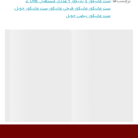
برچسب‌ها :
ست مانیکور و پدیکور 9 عددی مستطیل Z ONE
،
طراحی بسته بندی بسیار زیبا
ست مانیکور
،
مانیکور
،
قیچی مانیکور
،
ست مانیکور جویل
،
قابل حمل در کیف
ست مانیکور بیضی جویل
مناسب برای هدیه دادن
این ۶ ابزار شامل
گوشت گیر یا نیپر
از این ابزار می توانید برای حالت دان به گوشه های ناخن استفاده نمایید.
همچنین تیغه های آن بسیار تیز بوده و پوست های اضافی اطراف و
گوشه ناخن را به راحتی بر می دارد.
قیچی
جزو ابزارهایی می باشد که نه تنها برای مرتب کردن ناخن ها کاربرد دارد
بلکه از آن می توانید برای مرتب کردن ابروهای خود نیز استفاده نمایید.