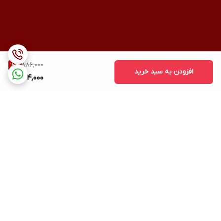
دهید.
بعد از مانیکور، باید از
کرم ناخن و یا محلول های تقویت کننده
ناخن
استفاده نمایید.
886,000
12
%
افزودن به سبد خرید
774,000
برگشت به بالا