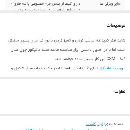
سایر ویژگی ها
دارای کیف از جنس چرم مصنوعی با لبه فلزی, -
دارای قفل ضامنی, - دارای جعبه بسته‌بندی, -
دارای قیچی ، ناخن‌گیر، موچین ، سوهان ،
گوشه‌گیر و ناخن پاک کن
توضیحات
سایر مشخصات
کیفیت عالی - بسته بندی زیبا - مناسب برای
شاید فکر کنید که مرتب کردن و تمیز کردن ناخن ها امری بسیار مشکل
سفر - مناسب برای استفاده حرفه ای
است اما با در اختیار داشتن ابزار مناسب مانند ست مانیکور جول مدل
GSM – ۸۰۹ این کار بسیار ساده خواهد شد.
این
ست مانیکور
دارای ۶ تکه می باشد که در یک جعبه بسیار شکیل و
زیبا بسته بندی شده اند. متریال استفاده شده در این ۶ ابزار، همگی
استیل ضد زنگ بوده که به راحتی آسیب نمی بینند.
نظرات
ویژگی ها
دارای ۶ ابزار کاربردی
دسته‌بندی
:
ابزار کاشت
متریال استفاده شده استیل ضد زنگ