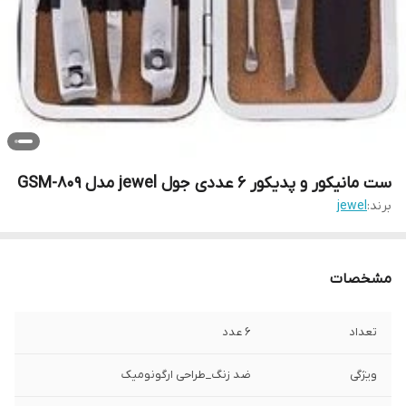
ست مانیکور و پدیکور 6 عددی جول jewel مدل GSM-809
برند:
jewel
مشخصات
تعداد
6 عدد
ویژگی
ضد زنگ_طراحی ارگونومیک