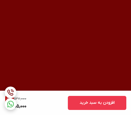
527,000
13
%
افزودن به سبد خرید
455,000