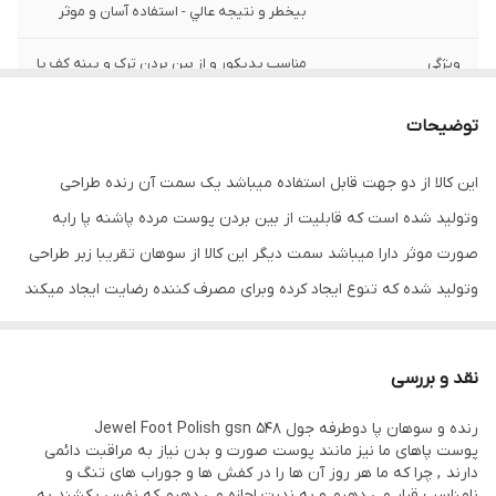
بيخطر و نتيجه عالي - استفاده آسان و موثر
ویژگی
مناسب پدیکور و از بین بردن ترک و پینه کف پا
دارای
2 طرفه_یک طرف سوهان و دیگری رنده پا
توضیحات
_رنده قابل در آمدن
این کالا از دو جهت قابل استفاده میباشد یک سمت آن رنده طراحی
وتولید شده است که قابلیت از بین بردن پوست مرده پاشنه پا رابه
صورت موثر دارا میباشد سمت دیگر این کالا از سوهان تقریبا زبر طراحی
وتولید شده که تنوع ایجاد کرده وبرای مصرف کننده رضایت ایجاد میکند
رنده و سوهان پا دوطرفه جول Jewel Foot Polish gsn 548
لایه برداری عمقی پوست خشن کف پا
نقد و بررسی
رفع ترک، پینه، سفتی و سیاهی پوست پا
رنده و سوهان پا دوطرفه جول Jewel Foot Polish gsn 548
جلوگیری از خشکی پاها
پوست پاهای ما نیز مانند پوست صورت و بدن نیاز به مراقبت دائمی
رفع حالت ترک ترک شدن پاها
دارند , چرا که ما هر روز آن ها را در کفش ها و جوراب های تنگ و
نامناسب قرار می دهیم و به ندرت اجازه می دهیم که نفس بکشند به