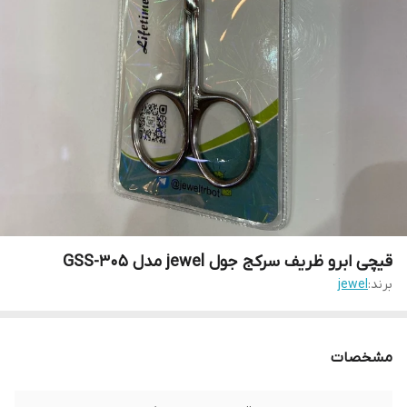
قیچی ابرو ظریف سرکج جول jewel مدل GSS-305
برند:
jewel
مشخصات