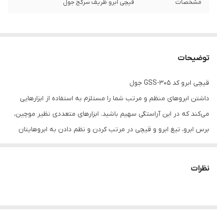
مشخصات
قیچی ابرو ظریف سرکج جول
توضیحات
قیچی ابرو کد GSS-305 جول
داشتن ابروهای منظم و مرتب شما را مستلزم به استفاده از ابزارهایی
می‌کند که در این آراستگی سهیم باشید. ابزارهای متعددی نظیر موچین،
برس ابرو، تیغ ابرو و قیچی در مرتب کردن و نظم دادن به ابروهایتان
نقش دارد، قیچی ابرو که توسط کمپانی جویل تولید شده است کاملاً از
استیل ضد زنگ ساخته شده است که در معرض با آب و یا شستشوی با
نظرات
الکل اثری از زنگ‌زدگی را شاهد نباشید. شرکت جویل «Jewel» یکی از
برندهایی است که در زمینه‌ی تولید لوازم و تجهیزات آرایشی فعالیت
می‌کند و جزو برندهایی است که تاکنون توانسته تولیدات خود را با توجه