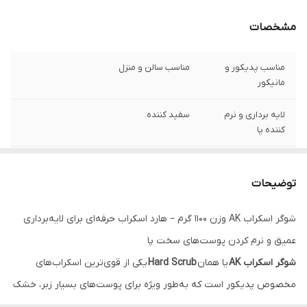
مشخصات
مناسب پدیکور و
مناسب سالن و منزل
مانیکور
لایه برداری و نرم
سفید کننده
کننده پا
دارای روغن های
دارای عسل
نارگیل زیتون
توضیحات
جوجوبا
شوگر اسکراب AK وزن 1100 گرم – هارد اسکراب حرفه‌ای برای لایه‌برداری
عمیق و نرم کردن پوست‌های سخت پا
شوگر اسکراب AK
یا همان
Hard Scrub
یکی از قوی‌ترین اسکراب‌های
مخصوص پدیکور است که به‌طور ویژه برای پوست‌های بسیار زبر، خشک
و ترک‌خورده کف پا طراحی شده است. اگر کف پاهای شما ضخیم، خشن و